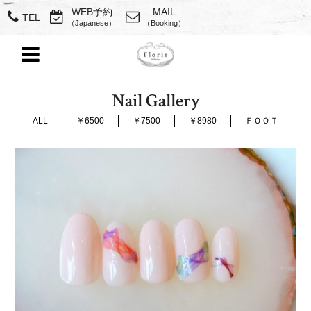
WEB予約
MAIL
TEL
（Japanese）
（Booking）
Nail Gallery
ALL
￥6500
￥7500
￥8980
ＦＯＯＴ