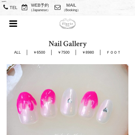
WEB予約
MAIL
TEL
（Japanese）
（Booking）
Nail Gallery
ALL
￥6500
￥7500
￥8980
ＦＯＯＴ