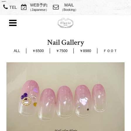
WEB予約
MAIL
TEL
（Japanese）
（Booking）
Nail Gallery
ALL
￥6500
￥7500
￥8980
ＦＯＯＴ