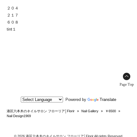
２０４
２１７
６０８
tint１
Page Top
Powered by
Translate
港区六本木のネイルサロン フローリア│Florir
»
Nail Gallery
»
￥6500
»
Nail Design1969
© 2026 港区六本木のネイルサロン フローリア│Florir All rights Reserved.