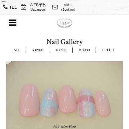
WEB予約
MAIL
TEL
（Japanese）
（Booking）
Nail Gallery
ALL
￥6500
￥7500
￥8980
ＦＯＯＴ