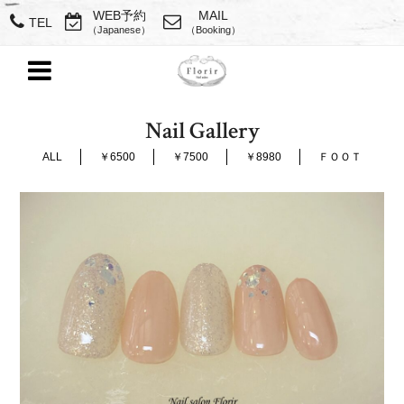
WEB予約
MAIL
TEL
（Japanese）
（Booking）
Nail Gallery
ALL
￥6500
￥7500
￥8980
ＦＯＯＴ