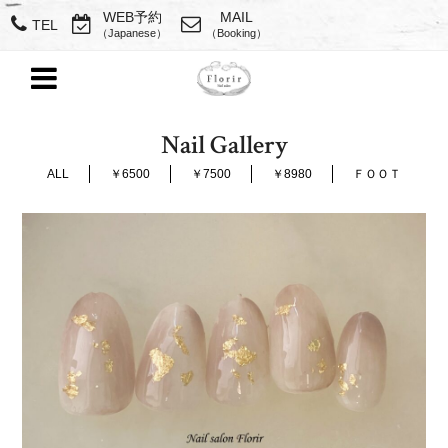
WEB予約
MAIL
TEL
（Japanese）
（Booking）
Nail Gallery
ALL
￥6500
￥7500
￥8980
ＦＯＯＴ