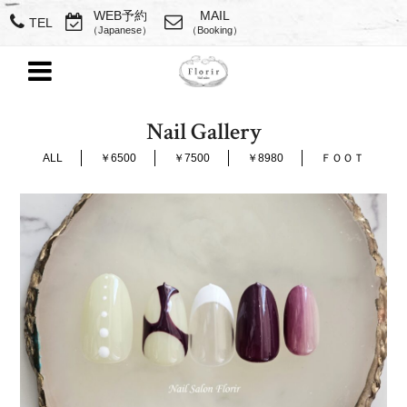
WEB予約
MAIL
TEL
（Japanese）
（Booking）
Nail Gallery
ALL
￥6500
￥7500
￥8980
ＦＯＯＴ