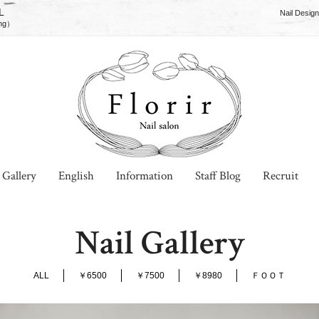
L
Nail De
ng）
 Gallery
English
Information
Staff Blog
Recruit
Nail Gallery
ALL
￥6500
￥7500
￥8980
ＦＯＯＴ