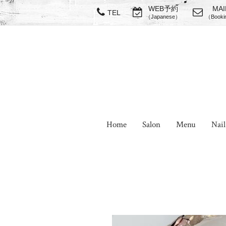
WEB予約
MAI
TEL
（Japanese）
（Booki
Home
Salon
Menu
Nail