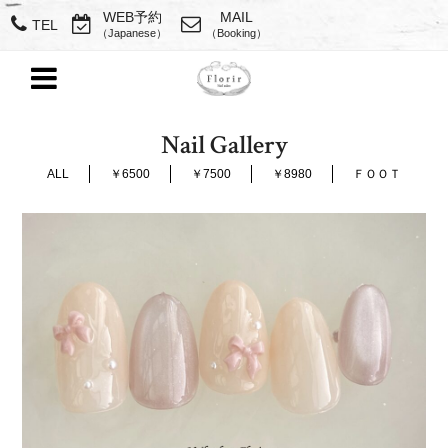
WEB予約
MAIL
TEL
（Japanese）
（Booking）
Nail Gallery
ALL
￥6500
￥7500
￥8980
ＦＯＯＴ