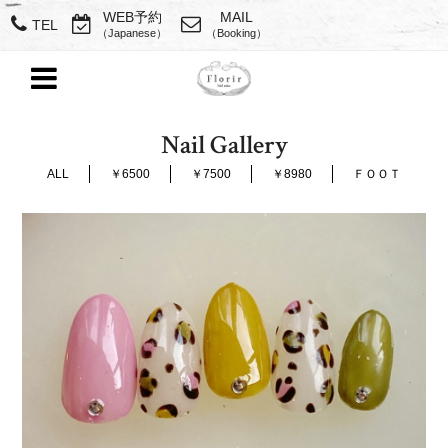
WEB予約
MAIL
TEL
（Japanese）
（Booking）
Nail Gallery
ALL
￥6500
￥7500
￥8980
ＦＯＯＴ