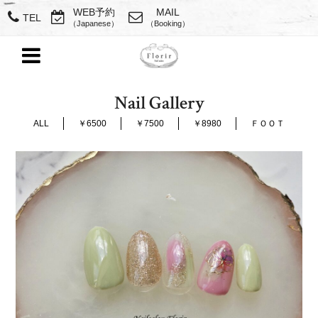
WEB予約
MAIL
TEL
（Japanese）
（Booking）
Nail Gallery
ALL
￥6500
￥7500
￥8980
ＦＯＯＴ