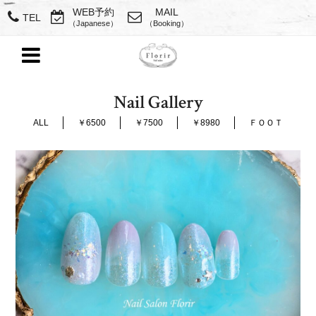
WEB予約
MAIL
TEL
（Japanese）
（Booking）
Nail Gallery
ALL
￥6500
￥7500
￥8980
ＦＯＯＴ